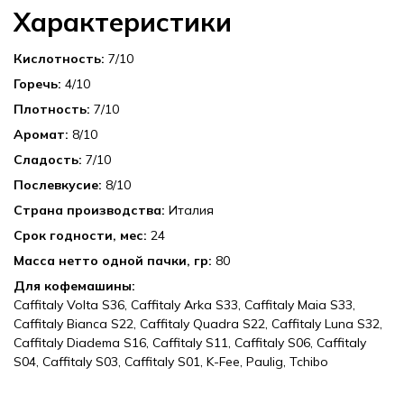
Характеристики
Кислотность:
7
Горечь:
4
Плотность:
7
Аромат:
8
Сладость:
7
Послевкусие:
8
Страна производства:
Италия
Срок годности, мес:
24
Масса нетто одной пачки, гр:
80
Для кофемашины:
Caffitaly Volta S36, Caffitaly Arka S33, Caffitaly Maia S33,
Caffitaly Bianca S22, Caffitaly Quadra S22, Caffitaly Luna S32,
Caffitaly Diadema S16, Caffitaly S11, Caffitaly S06, Caffitaly
S04, Caffitaly S03, Caffitaly S01, K-Fee, Paulig, Tchibo