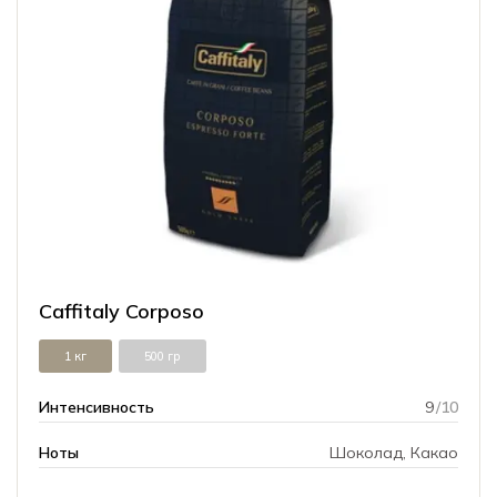
Caffitaly Corposo
1 кг
500 гр
Интенсивность
9
/10
Ноты
Шоколад, Какао