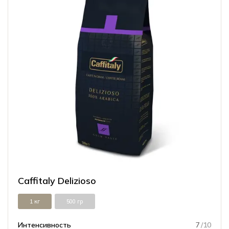
Caffitaly Delizioso
1 кг
500 гр
Интенсивность
7
/10